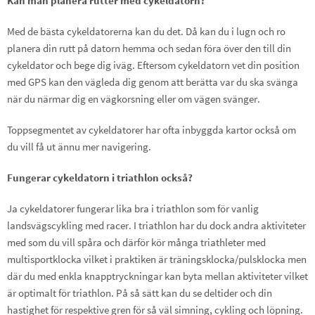
Kan man planera rutter med cykeldatorn?
Med de bästa cykeldatorerna kan du det. Då kan du i lugn och ro
planera din rutt på datorn hemma och sedan föra över den till din
cykeldator och bege dig iväg. Eftersom cykeldatorn vet din position
med GPS kan den vägleda dig genom att berätta var du ska svänga
när du närmar dig en vägkorsning eller om vägen svänger.
Toppsegmentet av cykeldatorer har ofta inbyggda kartor också om
du vill få ut ännu mer navigering.
Fungerar cykeldatorn i triathlon också?
Ja cykeldatorer fungerar lika bra i triathlon som för vanlig
landsvägscykling med racer. I triathlon har du dock andra aktiviteter
med som du vill spåra och därför kör många triathleter med
multisportklocka vilket i praktiken är träningsklocka/pulsklocka men
där du med enkla knapptryckningar kan byta mellan aktiviteter vilket
är optimalt för triathlon. På så sätt kan du se deltider och din
hastighet för respektive gren för så väl simning, cykling och löpning.