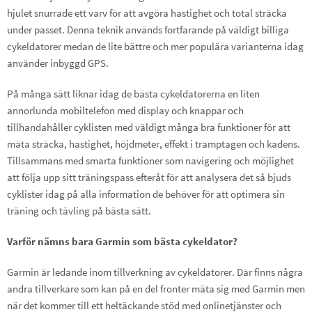
hjulet snurrade ett varv för att avgöra hastighet och total sträcka
under passet. Denna teknik används fortfarande på väldigt billiga
cykeldatorer medan de lite bättre och mer populära varianterna idag
använder inbyggd GPS.
På många sätt liknar idag de bästa cykeldatorerna en liten
annorlunda mobiltelefon med display och knappar och
tillhandahåller cyklisten med väldigt många bra funktioner för att
mäta sträcka, hastighet, höjdmeter, effekt i tramptagen och kadens.
Tillsammans med smarta funktioner som navigering och möjlighet
att följa upp sitt träningspass efteråt för att analysera det så bjuds
cyklister idag på alla information de behöver för att optimera sin
träning och tävling på bästa sätt.
Varför nämns bara Garmin som bästa cykeldator?
Garmin är ledande inom tillverkning av cykeldatorer. Där finns några
andra tillverkare som kan på en del fronter mäta sig med Garmin men
när det kommer till ett heltäckande stöd med onlinetjänster och