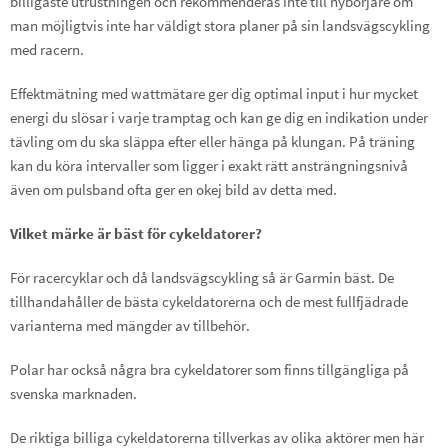
billigaste utrustningen och rekommenderas inte till nybörjare om
man möjligtvis inte har väldigt stora planer på sin landsvägscykling
med racern.
Effektmätning med wattmätare ger dig optimal input i hur mycket
energi du slösar i varje tramptag och kan ge dig en indikation under
tävling om du ska släppa efter eller hänga på klungan. På träning
kan du köra intervaller som ligger i exakt rätt ansträngningsnivå
även om pulsband ofta ger en okej bild av detta med.
Vilket märke är bäst för cykeldatorer?
För racercyklar och då landsvägscykling så är Garmin bäst. De
tillhandahåller de bästa cykeldatorerna och de mest fullfjädrade
varianterna med mängder av tillbehör.
Polar har också några bra cykeldatorer som finns tillgängliga på
svenska marknaden.
De riktiga billiga cykeldatorerna tillverkas av olika aktörer men här