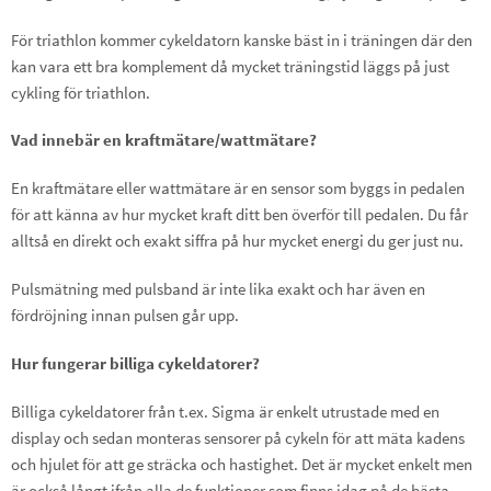
För triathlon kommer cykeldatorn kanske bäst in i träningen där den
kan vara ett bra komplement då mycket träningstid läggs på just
cykling för triathlon.
Vad innebär en kraftmätare/wattmätare?
En kraftmätare eller wattmätare är en sensor som byggs in pedalen
för att känna av hur mycket kraft ditt ben överför till pedalen. Du får
alltså en direkt och exakt siffra på hur mycket energi du ger just nu.
Pulsmätning med pulsband är inte lika exakt och har även en
fördröjning innan pulsen går upp.
Hur fungerar billiga cykeldatorer?
Billiga cykeldatorer från t.ex. Sigma är enkelt utrustade med en
display och sedan monteras sensorer på cykeln för att mäta kadens
och hjulet för att ge sträcka och hastighet. Det är mycket enkelt men
är också långt ifrån alla de funktioner som finns idag på de bästa