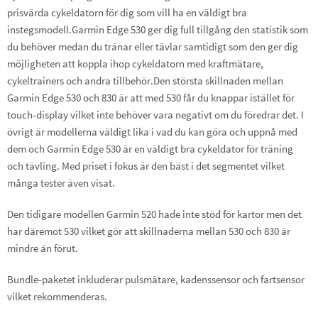
prisvärda cykeldatorn för dig som vill ha en väldigt bra
instegsmodell.Garmin Edge 530 ger dig full tillgång den statistik som
du behöver medan du tränar eller tävlar samtidigt som den ger dig
möjligheten att koppla ihop cykeldatorn med kraftmätare,
cykeltrainers och andra tillbehör.Den största skillnaden mellan
Garmin Edge 530 och 830 är att med 530 får du knappar istället för
touch-display vilket inte behöver vara negativt om du föredrar det. I
övrigt är modellerna väldigt lika i vad du kan göra och uppnå med
dem och Garmin Edge 530 är en väldigt bra cykeldator för träning
och tävling. Med priset i fokus är den bäst i det segmentet vilket
många tester även visat.
Den tidigare modellen Garmin 520 hade inte stöd för kartor men det
har däremot 530 vilket gör att skillnaderna mellan 530 och 830 är
mindre än förut.
Bundle-paketet inkluderar pulsmätare, kadenssensor och fartsensor
vilket rekommenderas.