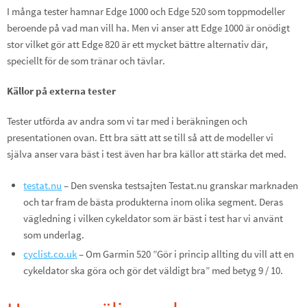
I många tester hamnar Edge 1000 och Edge 520 som toppmodeller
beroende på vad man vill ha. Men vi anser att Edge 1000 är onödigt
stor vilket gör att Edge 820 är ett mycket bättre alternativ där,
speciellt för de som tränar och tävlar.
Källor på externa test
er
Tester utförda av andra som vi tar med i beräkningen och
presentationen ovan. Ett bra sätt att se till så att de modeller vi
själva anser vara bäst i test även har bra källor att stärka det med.
testat.nu
– Den svenska testsajten Testat.nu granskar marknaden
och tar fram de bästa produkterna inom olika segment. Deras
vägledning i vilken cykeldator som är bäst i test har vi använt
som underlag.
cyclist.co.uk
– Om Garmin 520 ”Gör i princip allting du vill att en
cykeldator ska göra och gör det väldigt bra” med betyg 9 / 10.