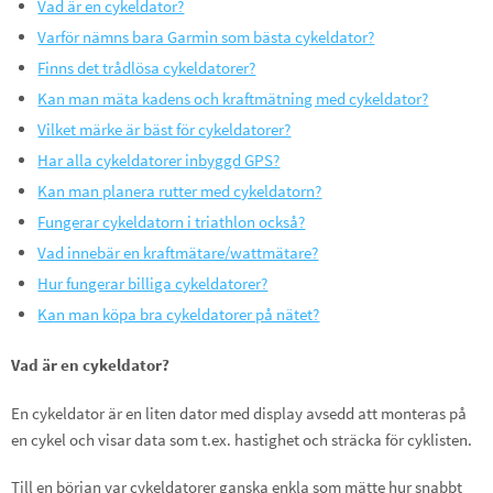
Vad är en cykeldator?
Varför nämns bara Garmin som bästa cykeldator?
Finns det trådlösa cykeldatorer?
Kan man mäta kadens och kraftmätning med cykeldator?
Vilket märke är bäst för cykeldatorer?
Har alla cykeldatorer inbyggd GPS?
Kan man planera rutter med cykeldatorn?
Fungerar cykeldatorn i triathlon också?
Vad innebär en kraftmätare/wattmätare?
Hur fungerar billiga cykeldatorer?
Kan man köpa bra cykeldatorer på nätet?
Vad är en cykeldator?
En cykeldator är en liten dator med display avsedd att monteras på
en cykel och visar data som t.ex. hastighet och sträcka för cyklisten.
Till en början var cykeldatorer ganska enkla som mätte hur snabbt