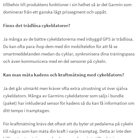
tillbehör till produktens funktioner i sin helhet så är det Garmin som
dominerar från ett ganska lågt prissegment och uppåt.
Finns det trådlösa cykeldatorer?
Ja många av de bättre cykeldatorerna med inbyggd GPS är trådlösa.
Du kan ofta para ihop dem med din mobiltelefon för att få se
smartmeddelanden medan du cyklar, synkronisera dina träningspass
och även kommunicera med en del sensorer på cykeln.
Kan man mäta kadens och kraftmätning med cykeldatorn?
Ja det går utmärkt men kräver ofta extra utrustning ut över själva
cykeldatorn. Många av Garmins cykeldatorer som säljs i bundle
(paket) har inkluderad sensor för kadens så du kan få information om
ditt tempo i tramptagen.
För kraftmätning krävs det oftast att du byter ut pedalerna på cykeln
till några som kan mäta din kraft i varje tramptag. Detta är inte den