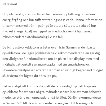
intressant.
Ett pulsband gör att du får en helt annan uppfattning om vilken
energiåtgång och hur tufft ett träningspass varit. Denna information
tillsammans med träningslängd är ett bra sätt att ta reda på hur
mycket energi (kcal) man gjort av med och även få hjälp med
rekommenderad återhämtning i vissa fall.
De billigaste cykeldatorn vi listar ovan från Garmin är den bästa
cykeldatorn i de lägre prisklasserna vi rekommenderar. Den ger dig
den viktigaste funktionaliteten om än på en liten display men med
möjlighet att enkelt sammankoppla med sin smartphone och
utvärdera cykelpassen efteråt. Har man en väldigt begränsad budget
så är detta det lägsta du bör sikta på.
Det är viktigt att komma ihåg att det är onödigt dyrt att köpa en
cykeldator för att bara några månader senare inse att man behövde
modellen större och uppgraderar då istället. Därför rekommenderar
vi Garmin 520 till de som använder racercykeln till träning och