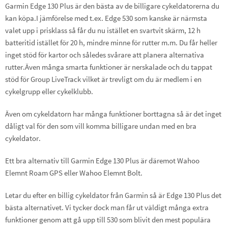
Garmin Edge 130 Plus är den bästa av de billigare cykeldatorerna du
kan köpa.I jämförelse med t.ex. Edge 530 som kanske är närmsta
valet upp i prisklass så får du nu istället en svartvit skärm, 12 h
batteritid istället för 20 h, mindre minne för rutter m.m. Du får heller
inget stöd för kartor och således svårare att planera alternativa
rutter.Även många smarta funktioner är nerskalade och du tappat
stöd för Group LiveTrack vilket är trevligt om du är medlem i en
cykelgrupp eller cykelklubb.
Även om cykeldatorn har många funktioner borttagna så är det inget
dåligt val för den som vill komma billigare undan med en bra
cykeldator.
Ett bra alternativ till Garmin Edge 130 Plus är däremot Wahoo
Elemnt Roam GPS eller Wahoo Elemnt Bolt.
Letar du efter en billig cykeldator från Garmin så är Edge 130 Plus det
bästa alternativet. Vi tycker dock man får ut väldigt många extra
funktioner genom att gå upp till 530 som blivit den mest populära