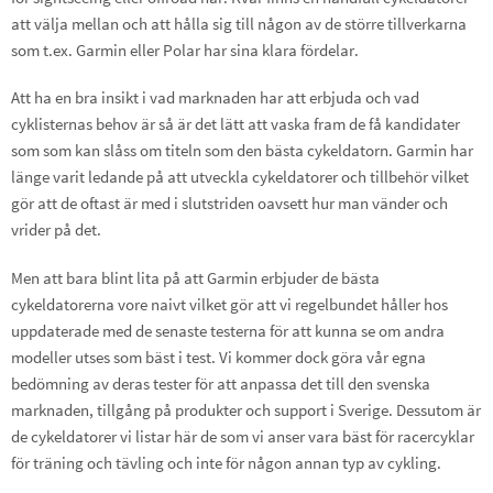
att välja mellan och att hålla sig till någon av de större tillverkarna
som t.ex. Garmin eller Polar har sina klara fördelar.
Att ha en bra insikt i vad marknaden har att erbjuda och vad
cyklisternas behov är så är det lätt att vaska fram de få kandidater
som som kan slåss om titeln som den bästa cykeldatorn. Garmin har
länge varit ledande på att utveckla cykeldatorer och tillbehör vilket
gör att de oftast är med i slutstriden oavsett hur man vänder och
vrider på det.
Men att bara blint lita på att Garmin erbjuder de bästa
cykeldatorerna vore naivt vilket gör att vi regelbundet håller hos
uppdaterade med de senaste testerna för att kunna se om andra
modeller utses som bäst i test. Vi kommer dock göra vår egna
bedömning av deras tester för att anpassa det till den svenska
marknaden, tillgång på produkter och support i Sverige. Dessutom är
de cykeldatorer vi listar här de som vi anser vara bäst för racercyklar
för träning och tävling och inte för någon annan typ av cykling.