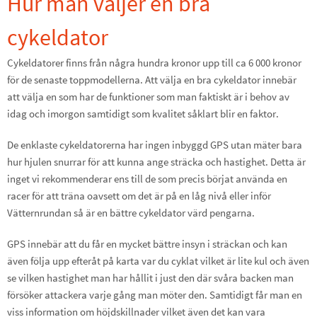
Hur man väljer en bra
cykeldator
Cykeldatorer finns från några hundra kronor upp till ca 6 000 kronor
för de senaste toppmodellerna. Att välja en bra cykeldator innebär
att välja en som har de funktioner som man faktiskt är i behov av
idag och imorgon samtidigt som kvalitet såklart blir en faktor.
De enklaste cykeldatorerna har ingen inbyggd GPS utan mäter bara
hur hjulen snurrar för att kunna ange sträcka och hastighet. Detta är
inget vi rekommenderar ens till de som precis börjat använda en
racer för att träna oavsett om det är på en låg nivå eller inför
Vätternrundan så är en bättre cykeldator värd pengarna.
GPS innebär att du får en mycket bättre insyn i sträckan och kan
även följa upp efteråt på karta var du cyklat vilket är lite kul och även
se vilken hastighet man har hållit i just den där svåra backen man
försöker attackera varje gång man möter den. Samtidigt får man en
viss information om höjdskillnader vilket även det kan vara