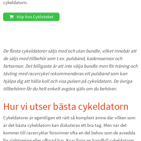
cykeldatorn.
Köp hos Cykloteket
De flesta cykeldatorer säljs med och utan bundle, vilket innebär att
de säljs med tillbehör som t.ex. pulsband, kadenssensor och
fartsensor. Det billigaste är att inte välja bundle men för träning och
tävling med racercykel rekommenderas ett pulsband som kan
hjälpa dig att hålla koll och visa pulsen på cykeldatorn. De övriga
tillbehören får du helt enkelt avgöra själv om du behöver.
Hur vi utser bästa cykeldatorn
Cykeldatorer är egentligen ett rätt så komplext ämne där vilken som
är det bästa cykeldatorn kan diskuteras ett bra tag. Men när det
kommer till racercyklar försvinner ofta en del behov som de avsedda
för sightseeing eller offroad har. Kvar finns en handfull cykeldatorer