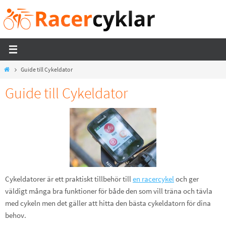
Hoppa
till
innehållet
Home
Guide till Cykeldator
Guide till Cykeldator
Cykeldatorer är ett praktiskt tillbehör till
en racercykel
och ger
väldigt många bra funktioner för både den som vill träna och tävla
med cykeln men det gäller att hitta den bästa cykeldatorn för dina
behov.