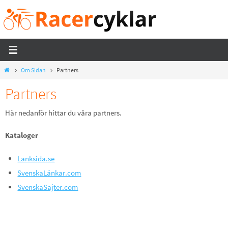
Hoppa
till
innehållet
Home
Om Sidan
Partners
Partners
Här nedanför hittar du våra partners.
Kataloger
Lanksida.se
SvenskaLänkar.com
SvenskaSajter.com